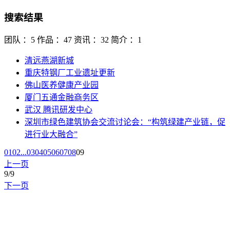
搜索结果
团队 ：5
作品 ：47
资讯 ：32
简介 ：1
清远燕湖新城
重庆特钢厂工业遗址更新
佛山医养健康产业园
厦门五通金融商务区
武汉 腾讯研发中心
深圳市绿色建筑协会交流讨论会：“构筑绿建产业链，促
进行业大融合”
01
02
...
03
04
05
06
07
08
09
上一页
9
/9
下一页