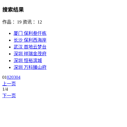
搜索结果
作品 ：19
资讯 ：12
厦门 保利叁仟栋
长沙 保利西海岸
武汉 首地云梦台
深圳 祥瑞金茂府
深圳 恒裕滨城
深圳 万科臻山府
01
02
03
04
上一页
1
/4
下一页