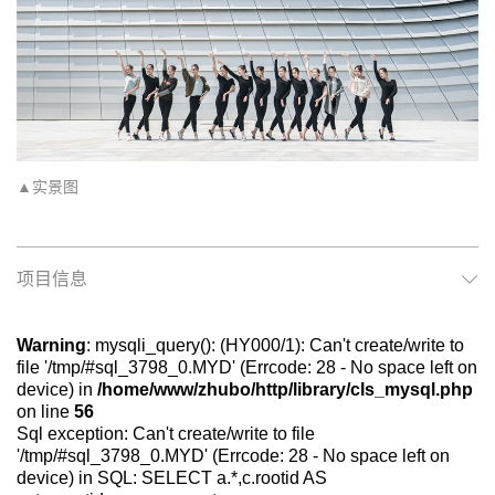
▲实景图
项目信息
Warning
: mysqli_query(): (HY000/1): Can't create/write to
file '/tmp/#sql_3798_0.MYD' (Errcode: 28 - No space left on
device) in
/home/www/zhubo/http/library/cls_mysql.php
on line
56
Sql exception: Can't create/write to file
'/tmp/#sql_3798_0.MYD' (Errcode: 28 - No space left on
device) in SQL: SELECT a.*,c.rootid AS