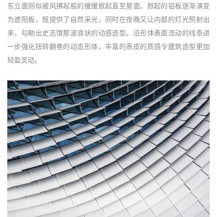
东立面则似被风拂起般的缓缓掀起直至屋面。掀起的铝板逐渐演变
为遮阳板，既提供了自然采光，同时在夜晚又让内部的灯光照射出
来，勾勒出史志馆那波浪状的动感造型。沿形体表面流动的线条进
一步强化扭转翻卷的动态形体，丰富的表皮的质感令建筑造型更加
轻盈灵动。