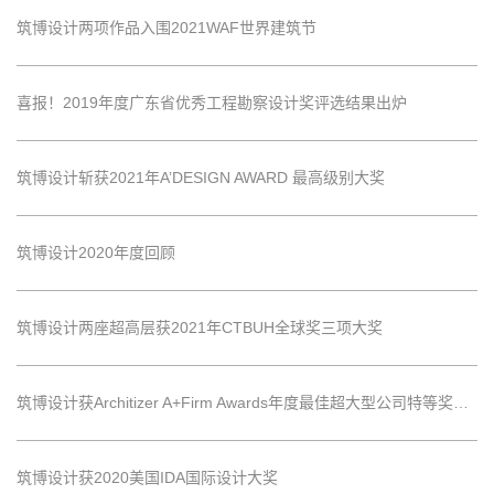
休闲建筑
筑博设计两项作品入围2021WAF世界建筑节
建筑工作室
联合公设
深圳直属部
喜报！2019年度广东省优秀工程勘察设计奖评选结果出炉
装饰设计部
筑博科技
筑博设计斩获2021年A’DESIGN AWARD 最高级别大奖
深圳公司
北京公司
筑博设计2020年度回顾
上海公司
重庆公司
成都公司
筑博设计两座超高层获2021年CTBUH全球奖三项大奖
西安公司
武汉公司
筑博设计获Architizer A+Firm Awards年度最佳超大型公司特等奖提名
佛山公司
筑博设计获2020美国IDA国际设计大奖