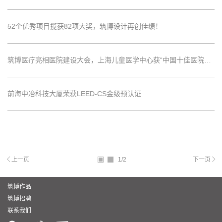
52个优秀项目揽获82项大奖，筑博设计再创佳绩！
筑博医疗亮相医院建设大会，上海儿童医学中心获“中国十佳医院建筑设计方案”
前海中冶科技大厦荣获LEED-CS金级预认证
上一页
1
/2
下一页
筑博作品
筑博招聘
联系我们