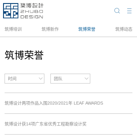
筑博培训
筑博新作
筑博荣誉
筑博动态
筑博荣誉
时间
团队
所有
所有
2021
总部
筑博设计两项作品入围2020/2021年 LEAF AWARDS
2020
总建筑师室
2019
总规划师室
城市建筑
筑博设计获14项广东省优秀工程勘察设计奖
城脉建筑