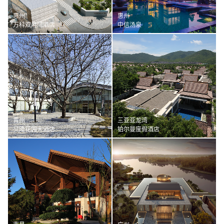
惠州
惠州
万科双月湾酒店
中信汤泉
青州
三亚亚龙湾
贝隆花园大酒店
铂尔曼度假酒店