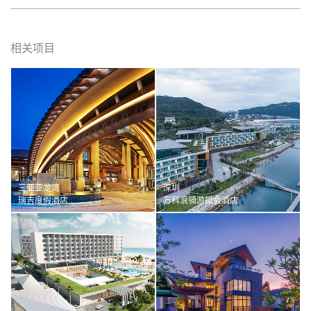
相关项目
三亚亚龙湾
深圳
瑞吉度假酒店
万科浪骑游艇会酒店