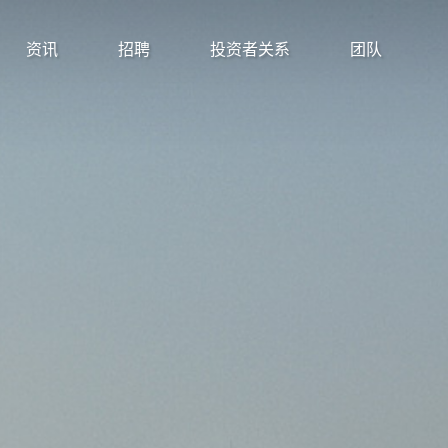
资讯
招聘
投资者关系
团队