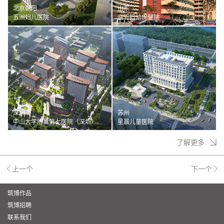
北京朝阳
山东
五洲妇儿医院
临沂妇幼保健院
深圳
苏州
中山大学附属第七医院（深圳）二期
星晨儿童医院
了解更多
上一个
下一个
筑博作品
筑博招聘
联系我们