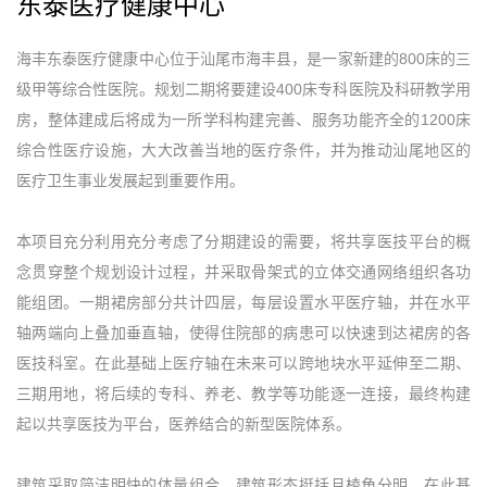
东泰医疗健康中心
海丰东泰医疗健康中心位于汕尾市海丰县，是一家新建的800床的三
级甲等综合性医院。规划二期将要建设400床专科医院及科研教学用
房，整体建成后将成为一所学科构建完善、服务功能齐全的1200床
综合性医疗设施，大大改善当地的医疗条件，并为推动汕尾地区的
医疗卫生事业发展起到重要作用。
本项目充分利用充分考虑了分期建设的需要，将共享医技平台的概
念贯穿整个规划设计过程，并采取骨架式的立体交通网络组织各功
能组团。一期裙房部分共计四层，每层设置水平医疗轴，并在水平
轴两端向上叠加垂直轴，使得住院部的病患可以快速到达裙房的各
医技科室。在此基础上医疗轴在未来可以跨地块水平延伸至二期、
三期用地，将后续的专科、养老、教学等功能逐一连接，最终构建
起以共享医技为平台，医养结合的新型医院体系。
建筑采取简洁明快的体量组合，建筑形态挺括且棱角分明，在此基