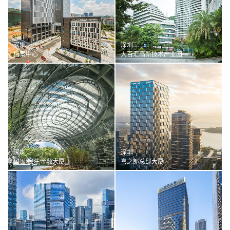
深圳
深圳
档案中心
大百汇高新技术产业园
深圳
深圳
国银·民生金融大厦
喜之郎总部大厦