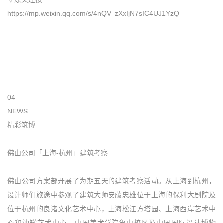
https://mp.weixin.qq.com/s/4nQV_zXxIjN7sIC4UJ1YzQ
04
NEWS
精彩筑博
佛山公司「上海-杭州」建筑考察
佛山公司方案部开展了为期五天的建筑考察活动。从上海到杭州，
设计师们旅途中参观了建筑大师安藤忠雄位于上海的保利大剧院及
位于杭州的良渚文化艺术中心，上海松江方塔园、上海西岸艺术中
心和油罐艺术中心、中国美术学院象山校区及中国国际设计博物