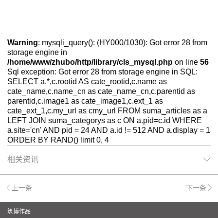
Warning
: mysqli_query(): (HY000/1030): Got error 28 from
storage engine in
/home/www/zhubo/http/library/cls_mysql.php
on line
56
Sql exception: Got error 28 from storage engine in SQL:
SELECT a.*,c.rootid AS cate_rootid,c.name as
cate_name,c.name_cn as cate_name_cn,c.parentid as
parentid,c.image1 as cate_image1,c.ext_1 as
cate_ext_1,c.my_url as cmy_url FROM suma_articles as a
LEFT JOIN suma_categorys as c ON a.pid=c.id WHERE
a.site='cn' AND pid = 24 AND a.id != 512 AND a.display = 1
ORDER BY RAND() limit 0, 4
相关资讯
上一条
下一条
筑博作品