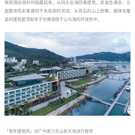
够把酒店很好的隐藏起来。从码头出海回看建筑，其姿态谦逊，立
面整体色彩素雅但不失局部的灵动；从背后的山上俯瞰，被绿化覆
盖的建筑屋顶和亭子仿佛消隐于山与海的环境色中。
「青年建筑师」对广州富力东山新天地进行报导