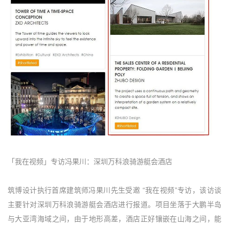
「我在视频」专访冯果川：深圳万科浪骑游艇会酒店
筑博设计执行首席建筑师冯果川先生受邀 “我在视频”专访，该访谈
主要针对深圳万科浪骑游艇会酒店进行报道。项目坐落于大鹏半岛
与大亚湾海域之间，由于地形高差，酒店正好镶嵌在山海之间，能