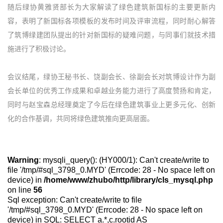
随后绿协黄雅贤部长为大家解读了绿色建筑新国标的主要更新内
容，表明了新国标各项模板的发布时间及评审流程，同时耐心解答
了筑博绿建团队提出的针对新国标的疑难问题，与同事们就技术措
施进行了积极讨论。
会议结尾，绿协王秘书长、饶副会长、徐副会长对筑博设计作为副
会长单位的优秀工作成果和卓越业务能力进行了高度赞扬和肯定，
同时与赵宝森总经理奠定了今后在绿色建筑事业上更多元化、创新
化的合作基调，共同将绿色建筑推向更高层面。
Warning
: mysqli_query(): (HY000/1): Can't create/write to
file '/tmp/#sql_3798_0.MYD' (Errcode: 28 - No space left on
device) in
/home/www/zhubo/http/library/cls_mysql.php
on line
56
Sql exception: Can't create/write to file
'/tmp/#sql_3798_0.MYD' (Errcode: 28 - No space left on
device) in SQL: SELECT a.*,c.rootid AS