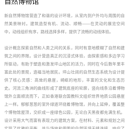
自然博物馆
新自然博物馆营造了和谐的设计环境，从室内到户外均与周围的自
然美景映衬。建筑造型有机、流动、顺畅——在灵动的展览空间
中，动线组织有序，路线选择多样，提供了流畅的动线体验。
设计概念探索自然和人类之间的关系，同时有意地模糊了自然和建
筑之间的界限。设计营造真正的沉浸式体验，由探索感和多边学习
所驱动，有助于塑造和激发坪山地区的活力，同时在今后数年里丰
富此处的景观，造福当地居民。坪山壮阔的自然生态系统为设计提
供了核心灵感：高耸的悬崖，崎岖的地形，丰富的文化和生态历
史。河流三角洲的曲线形成了建筑底座的轮廓，竖向线条沿着博物
馆外立面顺流而下，正如香港联合国教科文组织世界地质公园悬崖
上一样。郁郁葱葱的室外绿道环绕着博物馆，并向上延伸，覆盖整
个博物馆屋顶，交织成一座绿色公园，无论白天黑夜都充满生机。
设计采用大气而富有表现力的建筑方案，在材料、元素和规划之间
实现了优雅的平衡，并与场地和周围的自然环境无缝连接。响应了