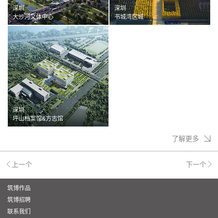
深圳
深圳
大沙河文体中心
书城湾区城
深圳
坪山档案馆&方志馆
了解更多
上一个
下一个
筑博作品
筑博招聘
联系我们