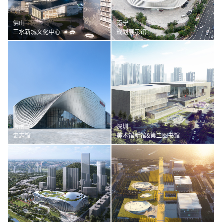
佛山
南宁
三水新城文化中心
规划展示馆
海南
深圳
史志馆
美术馆新馆&第二图书馆