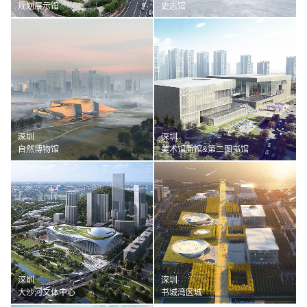
规划展示馆
史志馆
深圳
深圳
自然博物馆
美术馆新馆&第二图书馆
深圳
深圳
大沙河文体中心
书城湾区城