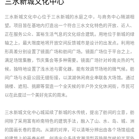
三水新城文化中心
三水新城文化中心位于三水新城的水庭之中，与商务中心隔湖相
望。项目皆在基地内打造出一个符合三水文化特色的开放、近人、
正在服务公众、富裕生活气息的文化综合建筑。用地位于新城的绿
轴之上，最大限度地将开放空间反馈城市是设计的出发点。利用地
形高差分别设置了镜面广场和舫间广场。镜面广场位于平台之上，
满足场馆集散，节庆集会等多种需要。镜面广场针对岭南炎热的气
候，独特地设置了浅水池与雾化器，能有效调节场地的微气候。舫
间广场与水庭公园无缝衔接，以滨湖休闲商业串联各大场馆。通过
骑楼、遮阳、挑廊等营造一个全天候的半户外文化休闲街，市民可
以在此度过一个美好充实的周末。
三水新城文化中心城延续了新城的水传统，提出了舫间的立意，舫
间除了采用富有岭南特色的建筑手法，融入了山、水、岛、城、洲
的国画长卷的意向。从湖的对岸，可以清晰分辨出由各个场馆组成
的建筑上的画卷长幅。创造出众多适宜潮湿型亚热带气候的半室外