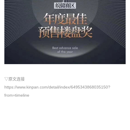
▽原文连接
https://www.kinpan.com/detail/index/6495343868035150?
from=timeline