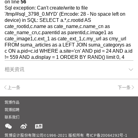
on line
56
Sql exception: Can't create/write to file
'/tmp/#sql_3798_0.MYD' (Errcode: 28 - No space left on
device) in SQL: SELECT a.*,c.rootid AS
cate_rootid,c.name as cate_name,c.name_cn as
cate_name_cn,c.parentid as parentid,c.image1 as
cate_image1,c.ext_1 as cate_ext_1,c.my_url as cmy_url
FROM suma_articles as a LEFT JOIN suma_categorys as
c ON a.pid=c.id WHERE a.site='cn' AND pid = 24 AND a.id
!= 559 AND a.display = 1 ORDER BY RAND() limit 0, 4
相关资讯
上一条
下一条
筑博作品
筑博招聘
联系我们
筑博设计股份有限公司©1996-2021 版权所有
粤ICP备20064292号-1