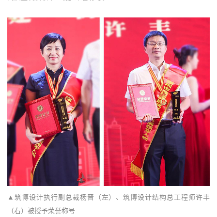
▲筑博设计执行副总裁杨晋（左）、筑博设计结构总工程师许丰
（右）被授予荣誉称号