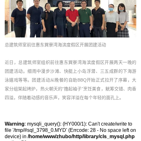
总建筑师室前往惠东巽寮湾海滨度假区开展团建活动
近日，总建筑师室组织前往惠东巽寮湾海滨度假区开展两天一晚的
团建活动。细雨中漫步沙滩、快艇上小岛浮潜、三五成群的下海游
泳嬉戏等等。团建活动从晚餐的自助BBQ开始正式拉开了序幕，大
家分组架起烤炉，热火朝天的“撸起袖子”烹饪美食，觥筹交错、肉香
四溢，伴随着动感的音乐声，笑容洋溢在每个年轻的面孔上。
Warning
: mysqli_query(): (HY000/1): Can't create/write to
file '/tmp/#sql_3798_0.MYD' (Errcode: 28 - No space left on
device) in
/home/www/zhubo/http/library/cls_mysql.php